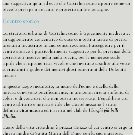
una suggestiva gola: ed ecco che Castelmezzano appare come un
piccolo presepe arroccato e protetto dalle montagne.
Il centro storico
La struttura urbana di Castelmezzano è tipicamente medievale,
un agglomerato concentrico di case con tetti a lastre di pietra
arenaria incastrate in una conca rocciosa. Passeggiare per il
centro storico è particolarmente suggestivo per la presenza delle
costruzioni inserite nella nuda roccia, per le numerose scale
ripide che si aprono tra i vicoli e che invitano a salire alle vette
sovrastanti e godere dei meravigliosi panorami delle Dolomiti
Lucane.
In questo luogo incantato, la mano dell’uomo e quella della
natura convivono pacificamente, in armonia, in una sinfonia di
colori e di contrasti che non passa inosservata. L’equilibrio tra
centro abitato e natura è tale che Castelmezzano è stata
definita
città-natura
ed inserita nel club de
I borghi più belli
d’Italia
.
Cuore della vita cittadina è piazza Caizzo al cui centro si erge la
chiesa madre di Santa Maria dell’Olmo con la sua maestosa