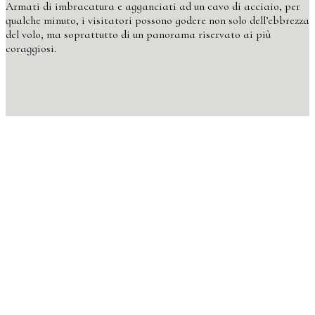
Armati di imbracatura e agganciati ad un cavo di acciaio, per
qualche minuto, i visitatori possono godere non solo dell’ebbrezza
del volo, ma soprattutto di un panorama riservato ai più
coraggiosi.