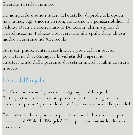
facciata in stile romanico.
Da non perdere sono i ruderi del castello, di probabile epoca
normanna, oggi ancora visibili, come anche i
palazzi nobiliari
: il
Palazzo Ducale appartenuto ai De Lerma, ultimi signori di
Castelmezzano; Palazzo Coiro, situato alle spalle della chiesa
madre e costruito nel XIX secolo.
Fuori dal paese, sentieri, scalinate e ponticelli in pietra
permettono di raggiungere la
vallata del Caperrino
,
caratterizzata dalla presenza di resti di antichi mulini costruiti
a secco.
Il Volo dell’Angelo
Da Castelmezzano è possibile raggiungere il borgo di
Pietrapertosa attraverso un ponte in pietra, e scegliere di
tornare in paese “spiccando il volo”, nel vero senso della parola!
È qui infatti che si può intraprendere una delle avventure più
ricercate: il “
Volo dell’Angelo
”. Un'esperienza inusuale, densa di
emozioni.