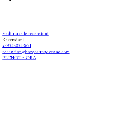
Vedi tutte le recensioni
Recensioni
+393450343671
reception@borgosangaetano.com
PRENOTA ORA